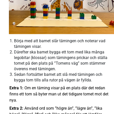
Börja med att barnet slår tärningen och noterar vad
tärningen visar.
Därefter ska barnet bygga ett torn med lika många
legobitar (klossar) som tärningens prickar och ställa
tornet på den plats på ”Tornens väg” som stämmer
överens med tärningen.
Sedan fortsätter barnet att slå med tärningen och
bygga torn tills alla rutor på vägen är fyllda.
Extra 1:
Om en tärning visar på en plats där det redan
finns ett torn så byter man ut det tidigare tornet mot det
nya.
Extra 2:
Använd ord som ”högre än”, ”lägre än”, ”lika