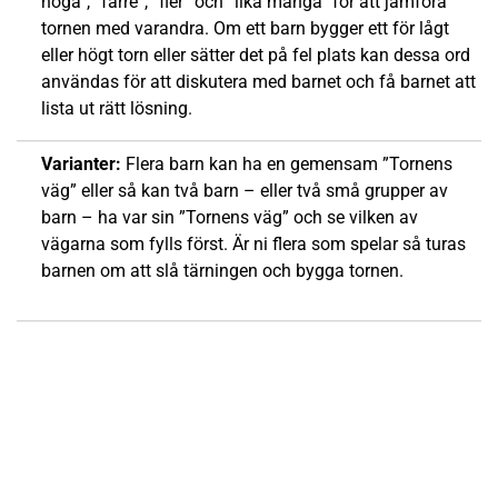
höga”, ”färre”, ”fler” och ”lika många” för att jämföra
tornen med varandra. Om ett barn bygger ett för lågt
eller högt torn eller sätter det på fel plats kan dessa ord
användas för att diskutera med barnet och få barnet att
lista ut rätt lösning.
Varianter:
Flera barn kan ha en gemensam ”Tornens
väg” eller så kan två barn – eller två små grupper av
barn – ha var sin ”Tornens väg” och se vilken av
vägarna som fylls först. Är ni flera som spelar så turas
barnen om att slå tärningen och bygga tornen.