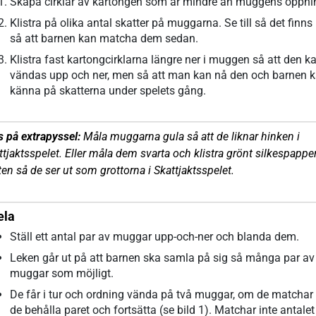
Skapa cirklar av kartongen som är mindre än muggens öppni
Klistra på olika antal skatter på muggarna. Se till så det finns
så att barnen kan matcha dem sedan.
Klistra fast kartongcirklarna längre ner i muggen så att den k
vändas upp och ner, men så att man kan nå den och barnen 
känna på skatterna under spelets gång.
s på extrapyssel:
Måla muggarna gula så att de liknar hinken i
ttjaktsspelet. Eller måla dem svarta och klistra grönt silkespapper
ten så de ser ut som grottorna i Skattjaktsspelet.
ela
Ställ ett antal par av muggar upp-och-ner och blanda dem.
Leken går ut på att barnen ska samla på sig så många par av
muggar som möjligt.
De får i tur och ordning vända på två muggar, om de matchar 
de behålla paret och fortsätta (se bild 1). Matchar inte antalet