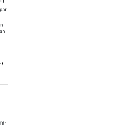
ng.
 par
an
kan
 i
får