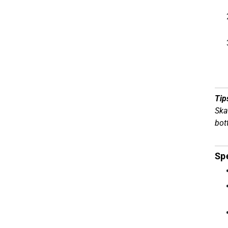
Tip
Ska
bot
Sp