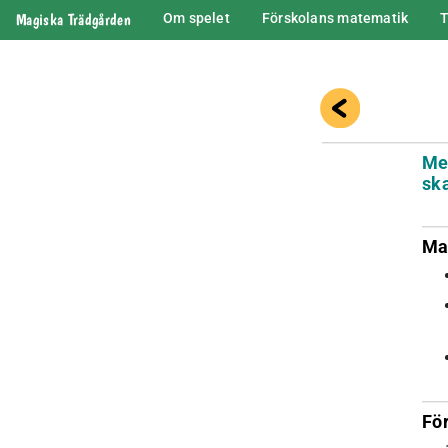
Magiska Trädgården
Om spelet
Förskolans matematik
T
Me
ska
Ma
Fö