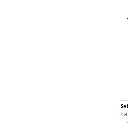
Svå
Det