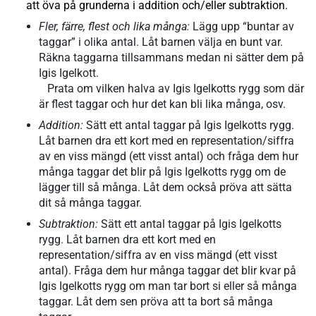
att öva på grunderna i addition och/eller subtraktion.
Fler, färre, flest och lika många:
Lägg upp “buntar av
taggar” i olika antal. Låt barnen välja en bunt var.
Räkna taggarna tillsammans medan ni sätter dem på
Igis Igelkott.
Prata om vilken halva av Igis Igelkotts rygg som där
är flest taggar och hur det kan bli lika många, osv.
Addition:
Sätt ett antal taggar på Igis Igelkotts rygg.
Låt barnen dra ett kort med en representation/siffra
av en viss mängd (ett visst antal) och fråga dem hur
många taggar det blir på Igis Igelkotts rygg om de
lägger till så många. Låt dem också pröva att sätta
dit så många taggar.
Subtraktion:
Sätt ett antal taggar på Igis Igelkotts
rygg. Låt barnen dra ett kort med en
representation/siffra av en viss mängd (ett visst
antal). Fråga dem hur många taggar det blir kvar på
Igis Igelkotts rygg om man tar bort si eller så många
taggar. Låt dem sen pröva att ta bort så många