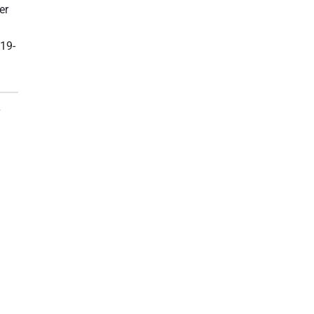
er
19-
…