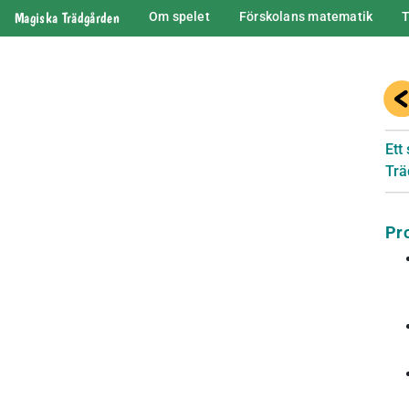
Magiska Trädgården
Om spelet
Förskolans matematik
T
Ett
Trä
Pr