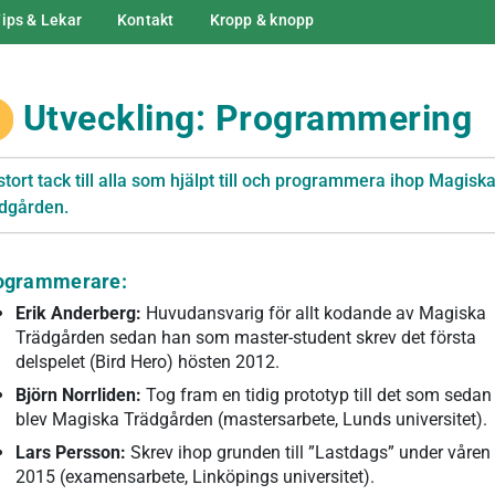
ips & Lekar
Kontakt
Kropp & knopp
Utveckling: Programmering
 stort tack till alla som hjälpt till och programmera ihop Magisk
dgården.
ogrammerare:
Erik Anderberg:
Huvudansvarig för allt kodande av Magiska
Trädgården sedan han som master-student skrev det första
delspelet (Bird Hero) hösten 2012.
Björn Norrliden:
Tog fram en tidig prototyp till det som sedan
blev Magiska Trädgården (mastersarbete, Lunds universitet).
Lars Persson:
Skrev ihop grunden till ”Lastdags” under våren
2015 (examensarbete, Linköpings universitet).