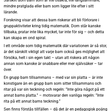
Särskilt dom barn som är lite osäkra, lite långsammare,
mindre pratglada eller barn som ligger lite efter i sitt
lärande.
Forskning visar att dessa barn riskerar att bli förlorare i
gruppaktiviteter kring tidig matematik. Dom står kanske
tillbaka, pratar inte lika mycket, tar inte för sig – och detta
kan skapa en ond spiral.
I ett område som tidig matematik där variationen är så stor,
är det särskilt viktigt att varje barn också ges möjlighet att
försöka, helt i sin egen takt – utan att riskera att någon
annan som kanske är snabbare eller mer självsäker – tar
över.
En grupp barn tillsammans – med var sin platta – är inte
konstigare än en grupp barn som sitter tillsammans och
ritar på var sin teckning och regeln: ”Inte göra något på ett
annat barns platta.” – motsvarar den vanliga regeln: ”Inte
rita på ett annat barns teckning.”
Sen finns förstås tillfällen – då det är en pedagogisk poäng